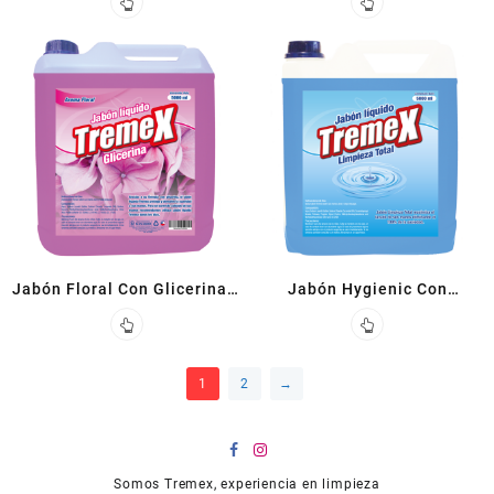
Jabón Floral Con Glicerina 5
Jabón Hygienic Con
L
Triclosán 5 L
1
2
→
Somos Tremex, experiencia en limpieza