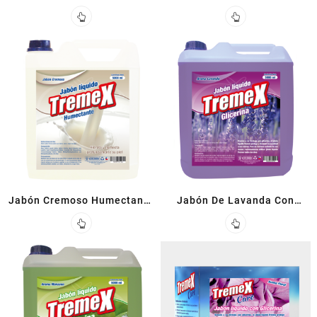
Alcohol Gel
Jabón Cremoso Humectante
Jabón De Lavanda Con
5 L
Glicerina 5 L