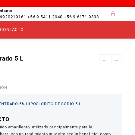
ntacto
6920219161 +56 9 5411 2940 +56 9 6171 9303
CONTACTO
rado 5 L
←
→
IÓN
NTRADO 5% HIPOCLORITO DE SODIO 5 L
UCTO
o amarillento, utilizado principalmente para la
libera, con un rendimiento muy alto según beneficio- costo