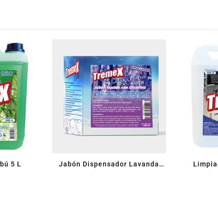
bú 5 L
Jabón Dispensador Lavanda
Limpia
Con Glicerina 1 L