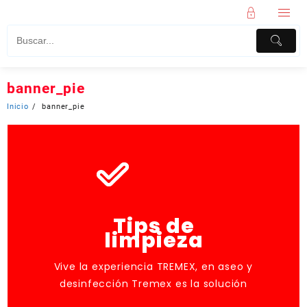
banner_pie
Inicio
banner_pie
Tips de
limpieza
Vive la experiencia TREMEX, en aseo y
desinfección Tremex es la solución