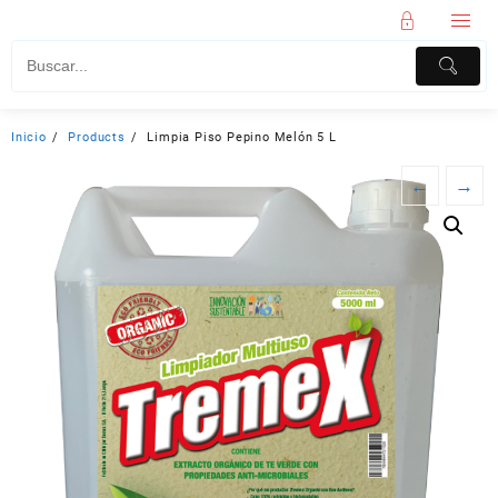
Inicio
Products
Limpia Piso Pepino Melón 5 L
←
→