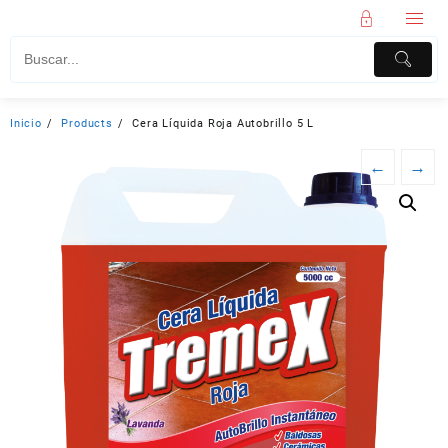
Inicio
Products
Cera Líquida Roja Autobrillo 5 L
←
→