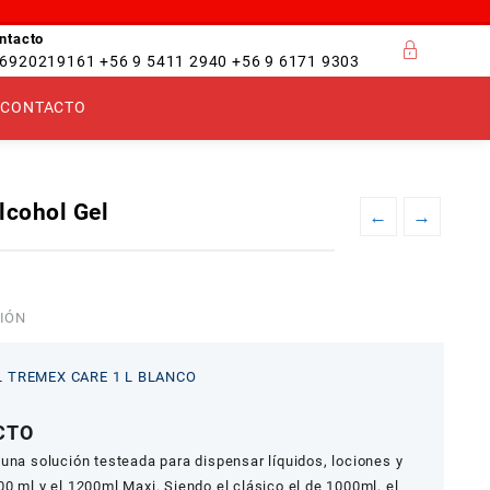
ntacto
6920219161 +56 9 5411 2940 +56 9 6171 9303
CONTACTO
lcohol Gel
←
→
IÓN
 TREMEX CARE 1 L BLANCO
CTO
una solución testeada para dispensar líquidos, lociones y
0 ml y el 1200ml Maxi. Siendo el clásico el de 1000ml, el