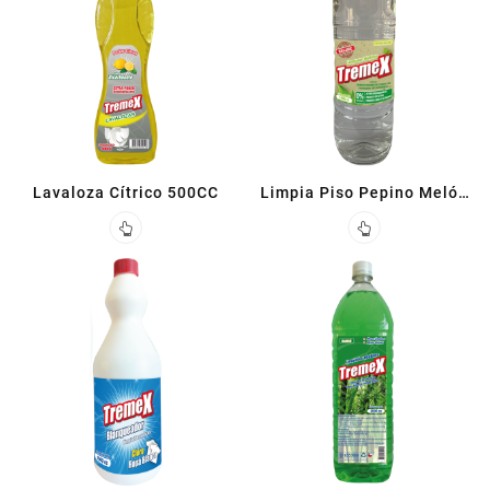
Lavaloza Cítrico 500CC
Limpia Piso Pepino Melón
1.8 L