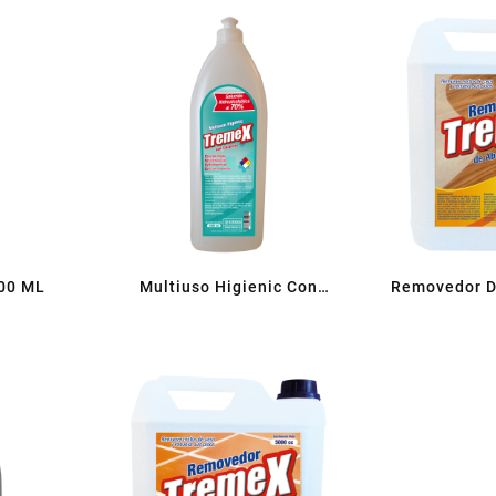
00 ML
Multiuso Higienic Con
Removedor De
Glicerina
Piso Fl