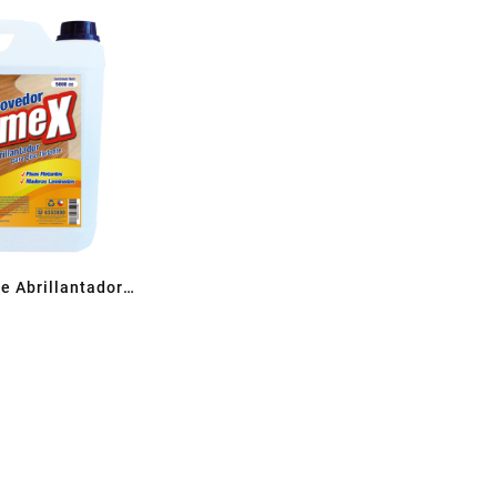
 Abrillantador
otante 5 L