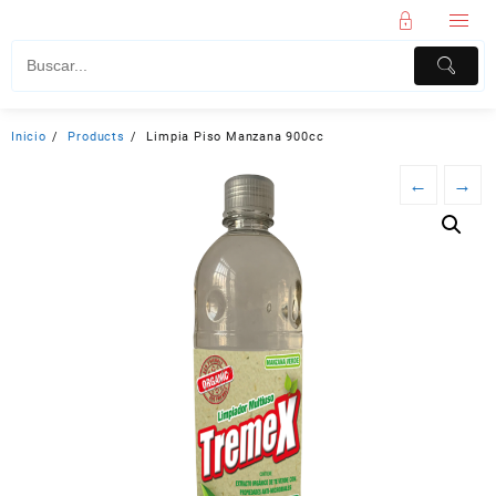
Inicio
Products
Limpia Piso Manzana 900cc
←
→