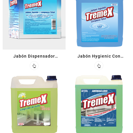
Jabón Dispensador
Jabón Hygienic Con
Triclosán
Triclosán 5 L